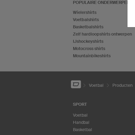
POPULAIRE ONDERWERPEN
Wielershirts
Voetbalshirts
Basketbalshirts
Zelf hardloopshirts ontwerpen
IJshockeyshirts
Motocross shirts
Mountainbikeshirts
Voetbal
Producten
SPORT
Voetbal
Handbal
Basketbal