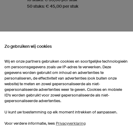
50 stuks: € 45,00 per stuk
Zo gebruiken wij cookies
 ASSORTIMENT
Wij en onze partners gebruiken cookies en soortgelijke technologieën
om persoonsgegevens zoals uw IP-adres te verwerken. Deze
Voetbalsokken
Kids Voetbalshirts
V
gegevens worden gebruikt om inhoud en advertenties te
personaliseren, de effectiviteit van advertenties (ook buiten onze
website) te meten en zowel gepersonaliseerde als niet-
Elleboogbeschermers
gepersonaliseerde advertenties weer te geven. Cookies en mobiele
ID's worden gebruikt voor zowel gepersonaliseerde als niet-
gepersonaliseerde advertenties.
U kunt uw toestemming op elk moment intrekken of aanpassen.
Voor verdere informatie, lees
Privacyverklaring