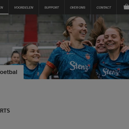
EN
VOORDELEN
SUPPORT
OVER ONS
CONTACT
oetbal
IRTS