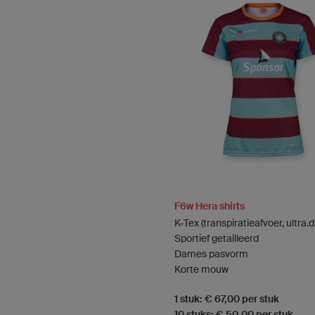
F6w Hera shirts
K-Tex (transpiratieafvoer, ultra.d
Sportief getailleerd
Dames pasvorm
Korte mouw
1 stuk: € 67,00 per stuk
10 stuks: € 50,00 per stuk