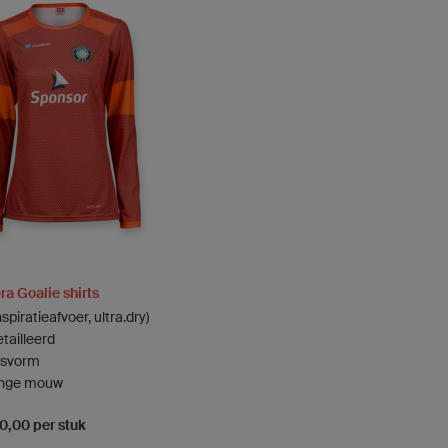
a Goalie shirts
spiratieafvoer, ultra.dry)
etailleerd
svorm
ange mouw
70,00 per stuk