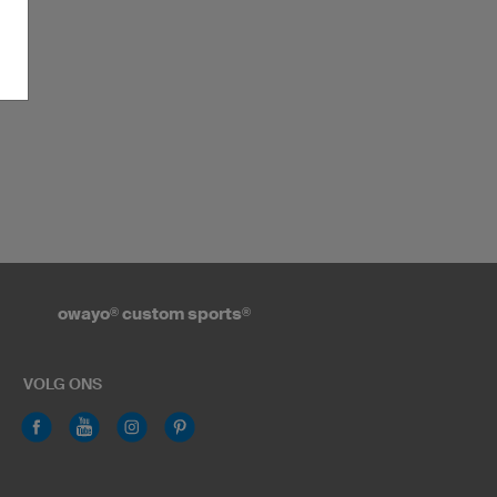
owayo
®
custom sports
®
VOLG ONS