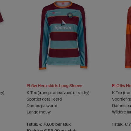
FL6w Hera shirts Long Sleeve
FLG6w Her
ry)
K-Tex (transpiratieafvoer, ultra.dry)
K-Tex (tran
Sportief getailleerd
Sportief g
Dames pasvorm
Dames pa
Lange mouw
Wijdere l
1 stuk: € 70,00 per stuk
1 stuk: € 
10 stuks: € 53,00 per stuk