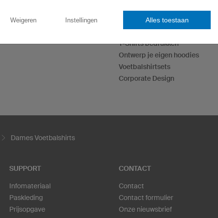
Alles toestaan
eSportshirts
Weigeren
Instellingen
Dartshirts
T-Shirts bedrukken
Ontwerp je eigen hoodies
Voetbalshirtsets
Corporate Design
Dames Voetbalshirts
SUPPORT
CONTACT
Infomateriaal
Contact
Paskleding
Contact formulier
Prijsopgave
Onze nieuwsbrief