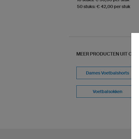
50 stuks: € 42,00 per stuk
MEER PRODUCTEN UIT ONS
Dames Voetbalshorts
Voetbalsokken