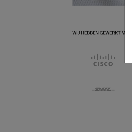
Bij owayo kun je geheel z
WIJ HEBBEN GEWERKT MET
ontwerpen. Bij onze prijze
namen, nummers, wape
inbegrepen. Zelfs foto'
mogelijk.
... ve