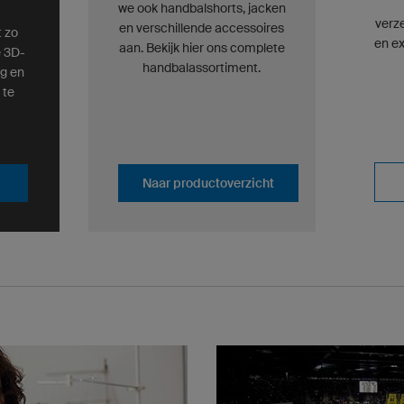
we ook handbalshorts, jacken
verz
en verschillende accessoires
 zo
en ex
aan. Bekijk hier ons complete
e 3D-
handbalassortiment.
g en
 te
Naar productoverzicht