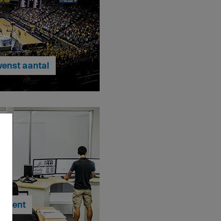
wenst aantal
enduizend shirts - bij ons is
k. Dankzij onze eigen
tsland zal je handbalkleding
aak worden geleverd.
en in elk gewenst aantal
opment