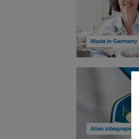
Made in Germany
We produceren onze hand
Duitsland. Zo kunnen we ze
hoogste kwaliteit krijg
onder de beste werko
kunne
Alles inbegrepen