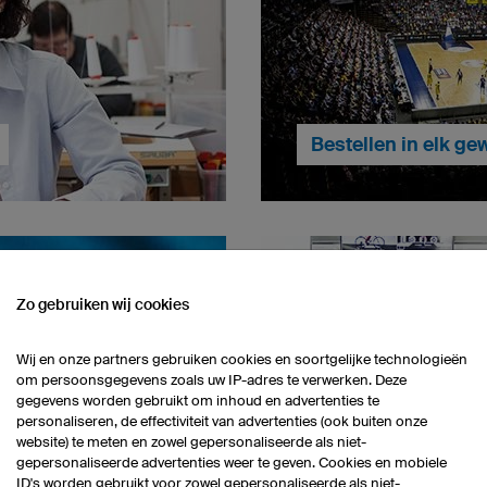
Bestellen in elk ge
balshirts uitsluitend in
Of je nou kiest voor één of ti
Zo gebruiken wij cookies
ker zijn dat onze klanten de
het allemaal mogelij
en en onze werkwernemers
productiefaciliteiten in Dui
Wij en onze partners gebruiken cookies en soortgelijke technologieën
mstandigheden hun werk
altijd volgens afspr
om persoonsgegevens zoals uw IP-adres te verwerken. Deze
n doen.
... verder naar Bestell
gegevens worden gebruikt om inhoud en advertenties te
personaliseren, de effectiviteit van advertenties (ook buiten onze
website) te meten en zowel gepersonaliseerde als niet-
Research & Devel
gepersonaliseerde advertenties weer te geven. Cookies en mobiele
ID's worden gebruikt voor zowel gepersonaliseerde als niet-