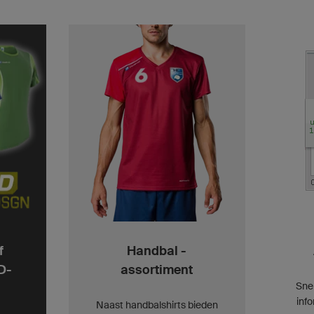
f
Handbal -
D-
assortiment
Snel
inf
Naast handbalshirts bieden