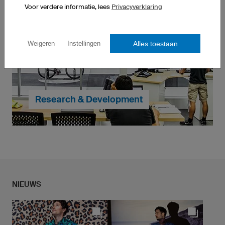
Voor verdere informatie, lees
Privacyverklaring
Bij owayo kun je geheel zelf je eigen hardloopshirts
Alles toestaan
Weigeren
Instellingen
ontwerpen. Meerkleurige logo's, wapens, individuele
namen en zelfs foto's zijn mogelijk - alles is al bij de
prijs inbegrepen.
... verder naar MyDesign
Research & Development
Met betrekking tot de pasvorm van onze
hardloopkleding lopen we de kantjes er niet van af. Bij
het ontwikkelen van elk product geven we
zorgvuldige attentie aan ieder detail. Daarmee
NIEUWS
kunnen we onze hobby- en proflopers zo goed
mogelijk te ondersteunen bij het neerzetten van
topprestaties.