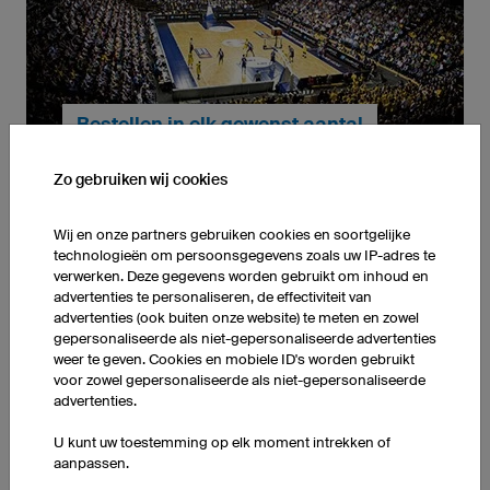
geproduceerd. We kunnen daarmee onze hoge
kwaliteit waarborgen en de beste
werkomstandigheden voor onze medewerkers
aanbieden.
Bestellen in elk gewenst aantal
Zo gebruiken wij cookies
Wij en onze partners gebruiken cookies en soortgelijke
technologieën om persoonsgegevens zoals uw IP-adres te
verwerken. Deze gegevens worden gebruikt om inhoud en
Eén of tienduizend stuks - Bij ons is ieder aantal
advertenties te personaliseren, de effectiviteit van
mogelijk. Dankzij onze eigen productiefaciliteiten in
advertenties (ook buiten onze website) te meten en zowel
Duitsland leveren we altijd volgens afspraak.
gepersonaliseerde als niet-gepersonaliseerde advertenties
... verder naar Bestellen in elk gewenst aantal
weer te geven. Cookies en mobiele ID's worden gebruikt
voor zowel gepersonaliseerde als niet-gepersonaliseerde
advertenties.
Alles inbegrepen
U kunt uw toestemming op elk moment intrekken of
aanpassen.