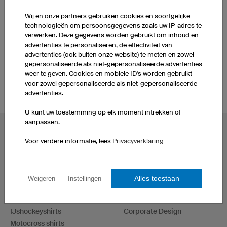
Wij en onze partners gebruiken cookies en soortgelijke
MEER PRODUCTEN UIT ONS ASSORTIMENT
technologieën om persoonsgegevens zoals uw IP-adres te
verwerken. Deze gegevens worden gebruikt om inhoud en
advertenties te personaliseren, de effectiviteit van
Shirts
advertenties (ook buiten onze website) te meten en zowel
gepersonaliseerde als niet-gepersonaliseerde advertenties
weer te geven. Cookies en mobiele ID's worden gebruikt
voor zowel gepersonaliseerde als niet-gepersonaliseerde
advertenties.
U kunt uw toestemming op elk moment intrekken of
aanpassen.
POPULAIRE ONDERWERPEN
Voor verdere informatie, lees
Privacyverklaring
Wielershirts
eSportshirts
Voetbalshirts
Dartshirts
Basketbalshirts
T-Shirts bedrukken
Alles toestaan
Weigeren
Instellingen
Zelf hardloopshirts
Ontwerp je eigen hoodies
ontwerpen
Voetbalshirtsets
IJshockeyshirts
Corporate Design
Motocross shirts