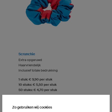
Scrunchie
Extra opgeruwd
Haarvriendelijk
Inclusief totale bedrukking
1 stuk: € 9,90 per stuk
10 stuks: € 5,50 per stuk
50 stuks: € 4,70 per stuk
Zo gebruiken wij cookies