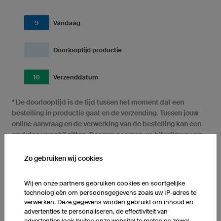
9
Vandaag
Doorlooptijd productie
10
Verzenddatum
* De doorlooptijd is de tijd tussen het moment dat een
bestelling in productie gaat en de verzending. Tussen jouw
online aanvraag en de verwerking van de bestelling kan een
werkdag verschil zitten. Daarom noemen we bij vrijgave van
de productie de gegarandeerde verzenddatum. Die geldt
uitsluitend wanneer alle openstaande facturen op de
Zo gebruiken wij cookies
genoemde verzenddatum voldaan zijn.
Wij en onze partners gebruiken cookies en soortgelijke
technologieën om persoonsgegevens zoals uw IP-adres te
verwerken. Deze gegevens worden gebruikt om inhoud en
advertenties te personaliseren, de effectiviteit van
advertenties (ook buiten onze website) te meten en zowel