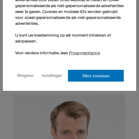
gepersonaliseerde als niet-gepersonaliseerde advertenties
weer te geven. Cookies en mobiele ID's worden gebruikt
voor zowel gepersonaliseerde als niet-gepersonaliseerde
advertenties.
U kunt uw toestemming op elk moment intrekken of
Express productie
aanpassen.
Als je een deadline op korte termijn hebt, kun je
optioneel gebruik maken van onze
express service
.
Voor verdere informatie, lees
Privacyverklaring
Neem contact met ons op via
express
productievorm
of +31 (0) 20 71 68 461.
Alles toestaan
Weigeren
Instellingen