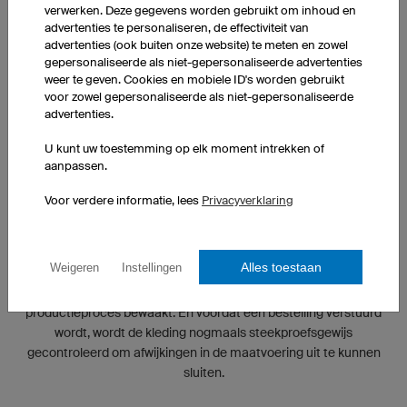
verwerken. Deze gegevens worden gebruikt om inhoud en
advertenties te personaliseren, de effectiviteit van
advertenties (ook buiten onze website) te meten en zowel
gepersonaliseerde als niet-gepersonaliseerde advertenties
weer te geven. Cookies en mobiele ID's worden gebruikt
voor zowel gepersonaliseerde als niet-gepersonaliseerde
advertenties.
U kunt uw toestemming op elk moment intrekken of
aanpassen.
Voor verdere informatie, lees
Privacyverklaring
GECONTROLEERDE KWALITEIT
Alles toestaan
Weigeren
Instellingen
De kwaliteit van onze producten wordt tijdens elke stap van het
productieproces bewaakt. En voordat een bestelling verstuurd
wordt, wordt de kleding nogmaals steekproefsgewijs
gecontroleerd om afwijkingen in de maatvoering uit te kunnen
sluiten.