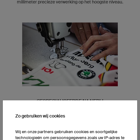
millimeter precieze verwerking op het hoogste niveau.
GESPECIALISEERDE NAAIERIJ
Onze naaisters specialiseren zich op een paar producten.
Zo gebruiken wij cookies
Daardoor winnen ze expertise in en kunnen een constante,
hoge kwaliteit garanderen.
Wij en onze partners gebruiken cookies en soortgelijke
technologieën om persoonsgegevens zoals uw IP-adres te