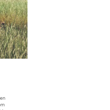
len
rom