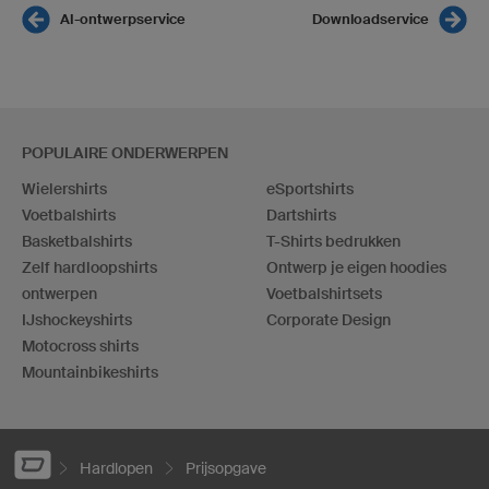
AI-ontwerpservice
Downloadservice
POPULAIRE ONDERWERPEN
Wielershirts
eSportshirts
Voetbalshirts
Dartshirts
Basketbalshirts
T-Shirts bedrukken
Zelf hardloopshirts
Ontwerp je eigen hoodies
ontwerpen
Voetbalshirtsets
IJshockeyshirts
Corporate Design
Motocross shirts
Mountainbikeshirts
Hardlopen
Prijsopgave