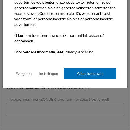
advertenties (ook buiten onze website) te meten en zowel
gepersonaliseerde als niet-gepersonaliseerde advertenties
weer te geven. Cookies en mobiele ID's worden gebruikt
Land*
voor zowel gepersonaliseerde als niet-gepersonaliseerde
advertenties.
U kunt uw toestemming op elk moment intrekken of
aanpassen.
Voor verdere informatie, lees
Privacyverklaring
E-mail*
Alles toestaan
Weigeren
Instellingen
Het is mogelijk dat onze e-mails in de SPAM-folder terecht komen.
Controleer deze de komende dagen regelmatig.
Telefoonnummer (ZONDER landnummer a.u.b.) (optioneel)