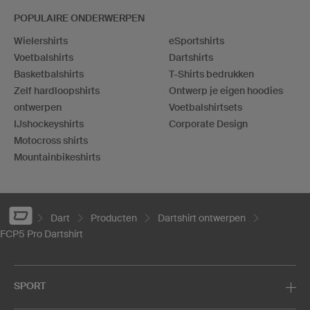
POPULAIRE ONDERWERPEN
Wielershirts
eSportshirts
Voetbalshirts
Dartshirts
Basketbalshirts
T-Shirts bedrukken
Zelf hardloopshirts
Ontwerp je eigen hoodies
ontwerpen
Voetbalshirtsets
IJshockeyshirts
Corporate Design
Motocross shirts
Mountainbikeshirts
Dart
Producten
Dartshirt ontwerpen
FCP5 Pro Dartshirt
SPORT