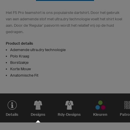
Het F5 Pro teamshirt is ons populairste dartshirt. Door het gebruik
van een ademende stof met ultra.dry technologie voelt het shirt koel
aan. Door de 'Regular' pasvorm wordt het relatief vrij op de huid
gedragen.
Product details
Ademende ultra.dry technologie
Polo Kraag
Borstzakje
Korte Mouw
Anatomische Fit
Details
Designs
Rdy-Designs
Kleuren
Patr