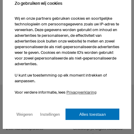
Zo gebruiken wij cookies
MEER PRODUCTEN UIT ONS ASSORTIMENT
Wij en onze partners gebruiken cookies en soortgelijke
technologieën om persoonsgegevens zoals uw IP-adres te
verwerken. Deze gegevens worden gebruikt om inhoud en
Kinder Dartshirts
Dartshirts Dames
advertenties te personaliseren, de effectiviteit van
advertenties (ook buiten onze website) te meten en zowel
gepersonaliseerde als niet-gepersonaliseerde advertenties
Dartshirt ontwerpen
weer te geven. Cookies en mobiele ID's worden gebruikt
voor zowel gepersonaliseerde als niet-gepersonaliseerde
advertenties.
U kunt uw toestemming op elk moment intrekken of
aanpassen.
Voor verdere informatie, lees
Privacyverklaring
POPULAIRE ONDERWERPEN
Wielershirts
eSportshirts
Voetbalshirts
Dartshirts
Alles toestaan
Weigeren
Instellingen
Basketbalshirts
T-Shirts bedrukken
Zelf hardloopshirts
Ontwerp je eigen hoodies