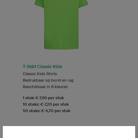
T-Shirt Classic Kids
Classic Kids Shirts
Bedrukbaar op borst en rug
Beschikbaar in 8 kleuren
1 stuk: € 7,90 per stuk
10 stuks: € 7,20 per stuk
50 stuks: € 4,70 per stuk