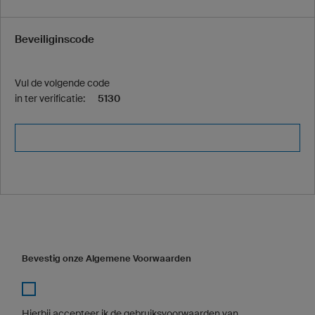
Beveiliginscode
Vul de volgende code
in ter verificatie:
5130
Bevestig onze Algemene Voorwaarden
Hierbij accepteer ik de gebruiksvoorwaarden van