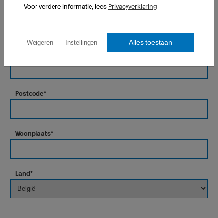
Voor verdere informatie, lees
Privacyverklaring
Firma of vereniging (optioneel)
Alles toestaan
Weigeren
Instellingen
Straat*
Postcode*
Woonplaats*
Land*