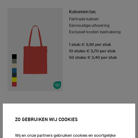
Katoenen tas
Fairtrade katoen
Eenvoudige uitvoering
Exclusief kosten bedrukking
1 stuk: € 3,90 per stuk
10 stuks: € 3,70 per stuk
50 stuks: € 3,40 per stuk
ZO GEBRUIKEN WIJ COOKIES
SPORTRUGZAK
Wij en onze partners gebruiken cookies en soortgelijke
Sportrugzak Premium