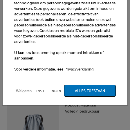
technologieën om persoonsgegevens zoals uw IP-adres te
Zelf te ontwerpen
verwerken. Deze gegevens worden gebruikt om inhoud en
Robuuste, high-tech stof
advertenties te personaliseren, de effectiviteit van
Sleutelvakje met ritssluiting
advertenties (ook buiten onze website) te meten en zowel
Bedrukbare binnenzijde
gepersonaliseerde als niet-gepersonaliseerde advertenties
weer te geven. Cookies en mobiele ID's worden gebruikt
voor zowel gepersonaliseerde als niet-gepersonaliseerde
1 stuk: € 29,00 per stuk
advertenties.
10 stuks: € 24,00 per stuk
50 stuks: € 24,00 per stuk
U kunt uw toestemming op elk moment intrekken of
aanpassen.
Voor verdere informatie, lees
Privacyverklaring
ALLES TOESTAAN
INSTELLINGEN
Weigeren
Sportrugzak Basic
Robuust Materiaal
Volledig bedrukbaar