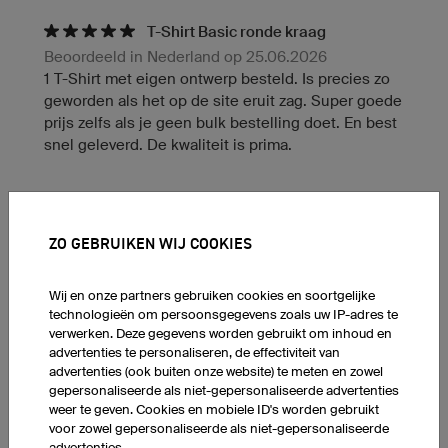
T-Shirt Basic ronde kraag
Beoordeeld in Nederland op 25.06.2026
1 T-Shirt met eigen ontwerp besteld. Is precies zo
geworden als het op de site eruit zag. Super goede
prijs zelfs als je geen bulk bestelling doet. En best
snel geleverd. De kwaliteit is prima.
Hoofdband Light XHBL5 Pro
Beoordeeld in Groot-Brittannië op 27.07.2026
ZO GEBRUIKEN WIJ COOKIES
Ik vind het tenue geweldig, heel erg bedankt!!!
Vertaald uit het Engels
origineel weergeven
Wij en onze partners gebruiken cookies en soortgelijke
technologieën om persoonsgegevens zoals uw IP-adres te
verwerken. Deze gegevens worden gebruikt om inhoud en
advertenties te personaliseren, de effectiviteit van
Longsleeve Classic + 2 verdere producten
advertenties (ook buiten onze website) te meten en zowel
Beoordeeld in Groot-Brittannië op 26.07.2026
gepersonaliseerde als niet-gepersonaliseerde advertenties
weer te geven. Cookies en mobiele ID's worden gebruikt
Geweldige kwaliteit van zowel de bedrukking als
voor zowel gepersonaliseerde als niet-gepersonaliseerde
de kleding
advertenties.