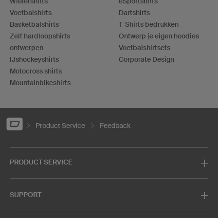
Wielershirts
eSportshirts
Voetbalshirts
Dartshirts
Basketbalshirts
T-Shirts bedrukken
Zelf hardloopshirts
Ontwerp je eigen hoodies
ontwerpen
Voetbalshirtsets
IJshockeyshirts
Corporate Design
Motocross shirts
Mountainbikeshirts
Product Service
Feedback
PRODUCT SERVICE
SUPPORT