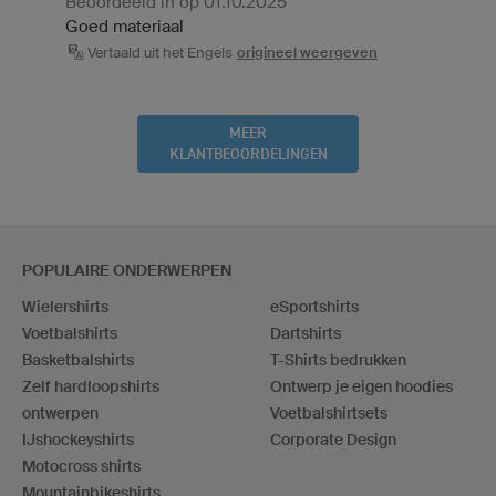
Beoordeeld in op 01.10.2025
Goed materiaal
Vertaald uit het Engels
origineel weergeven
MEER
KLANTBEOORDELINGEN
POPULAIRE ONDERWERPEN
Wielershirts
eSportshirts
Voetbalshirts
Dartshirts
Basketbalshirts
T-Shirts bedrukken
Zelf hardloopshirts
Ontwerp je eigen hoodies
ontwerpen
Voetbalshirtsets
IJshockeyshirts
Corporate Design
Motocross shirts
Mountainbikeshirts