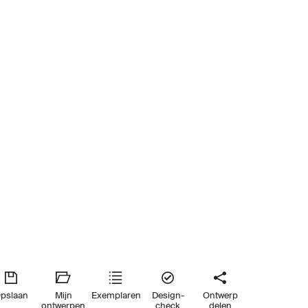
pslaan
Mijn
Exemplaren
Design-
Ontwerp
ontwerpen
check
delen