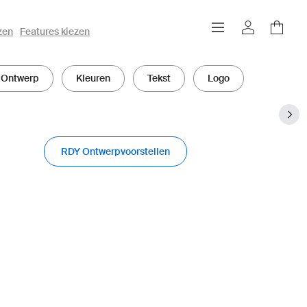
zen
Features kiezen
Ontwerp
Kleuren
Tekst
Logo
RDY Ontwerpvoorstellen